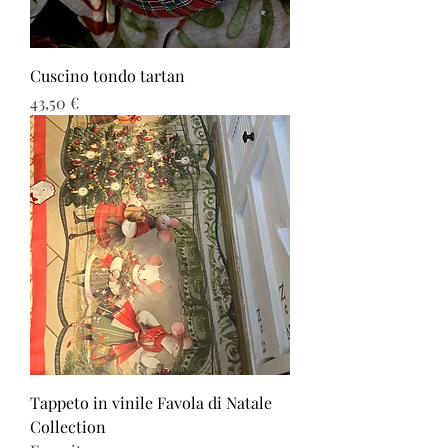
Cuscino tondo tartan
Prezzo
43,50 €
Tappeto in vinile Favola di Natale
Collection