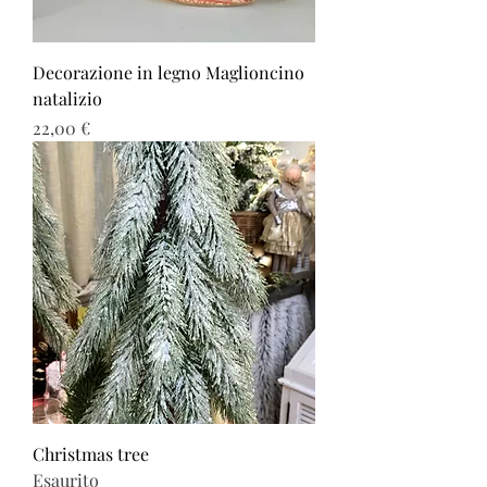
Decorazione in legno Maglioncino
natalizio
Prezzo
22,00 €
Christmas tree
Esaurito