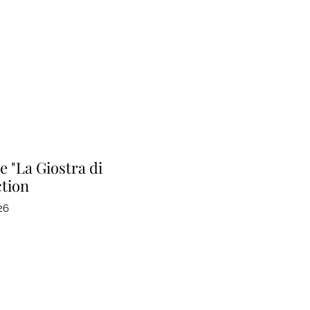
ce "La Giostra di
ction
26