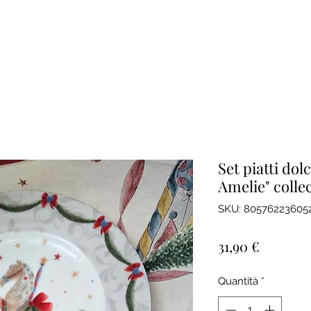
Set piatti dol
Amelie" colle
SKU: 80576223605
Prezzo
31,90 €
Quantità
*