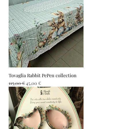
Tovaglia Rabbit PePen collection
Prezzo regolare
Prezzo scontato
115,00 €
45,00 €