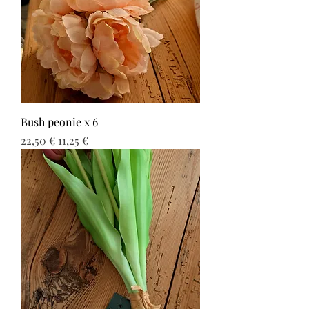
Bush peonie x 6
Prezzo regolare
Prezzo scontato
22,50 €
11,25 €