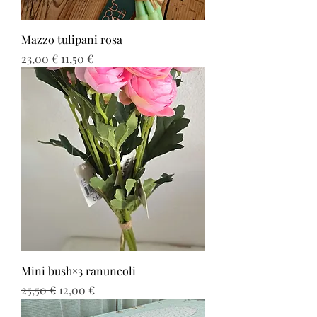
Mazzo tulipani rosa
Prezzo regolare
Prezzo scontato
23,00 €
11,50 €
Mini bush×3 ranuncoli
Prezzo regolare
Prezzo scontato
25,50 €
12,00 €