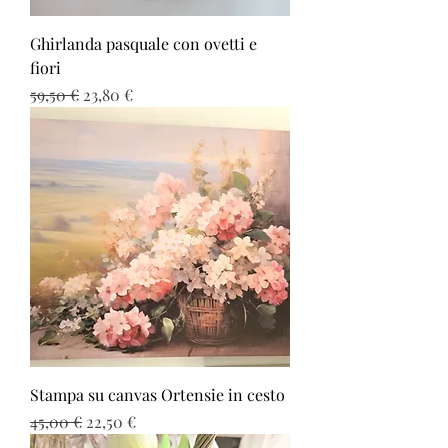
Ghirlanda pasquale con ovetti e
fiori
Prezzo regolare
Prezzo scontato
59,50 €
23,80 €
Stampa su canvas Ortensie in cesto
Prezzo regolare
Prezzo scontato
45,00 €
22,50 €