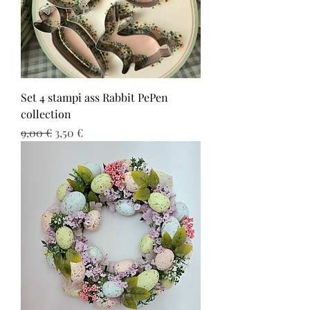
Set 4 stampi ass Rabbit PePen
collection
Prezzo regolare
Prezzo scontato
9,00 €
3,50 €