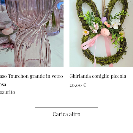
Vista rapida
Vista rapida
aso Tourchon grande in vetro
Ghirlanda coniglio piccola
osa
Prezzo
20,00 €
saurito
Carica altro