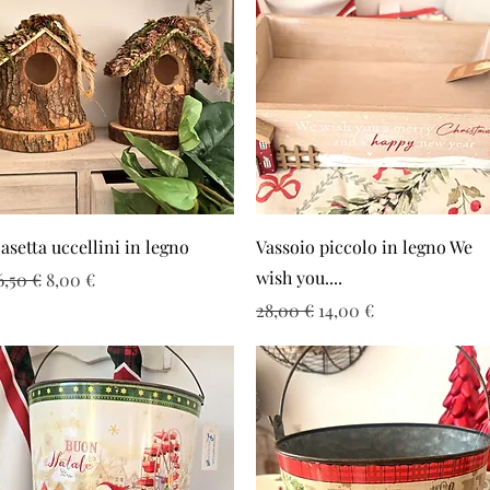
Vista rapida
Vista rapida
asetta uccellini in legno
Vassoio piccolo in legno We
wish you....
rezzo regolare
Prezzo scontato
6,50 €
8,00 €
Prezzo regolare
Prezzo scontato
28,00 €
14,00 €