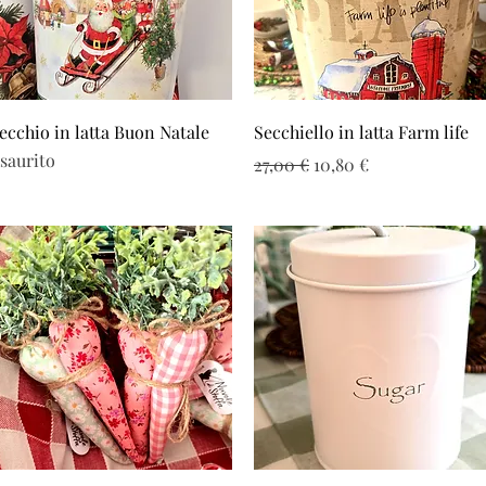
Vista rapida
Vista rapida
ecchio in latta Buon Natale
Secchiello in latta Farm life
saurito
Prezzo regolare
Prezzo scontato
27,00 €
10,80 €