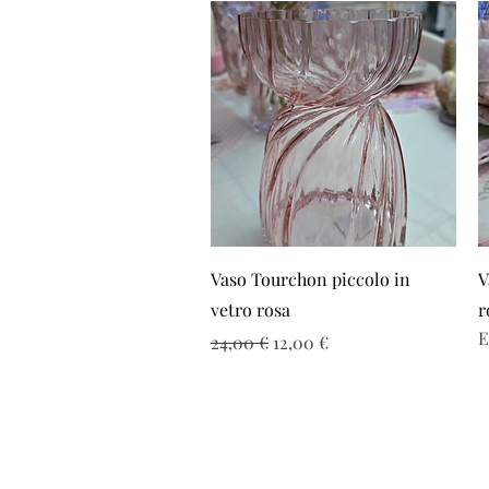
Vista rapida
Vaso Tourchon piccolo in
V
vetro rosa
r
E
Prezzo regolare
Prezzo scontato
24,00 €
12,00 €