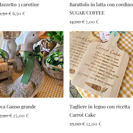
Vista rapida
Vista rapida
azzetto 3 carotine
Barattolo in latta con cordino
SUGAR/COFFEE
rezzo regolare
Prezzo scontato
6,50 €
6,50 €
Prezzo regolare
Prezzo scontato
14,00 €
7,00 €
Vista rapida
Vista rapida
ca Ganso grande
Tagliere in legno con ricetta
Carrot Cake
rezzo regolare
Prezzo scontato
3,90 €
25,00 €
Prezzo regolare
Prezzo scontato
25,00 €
12,00 €