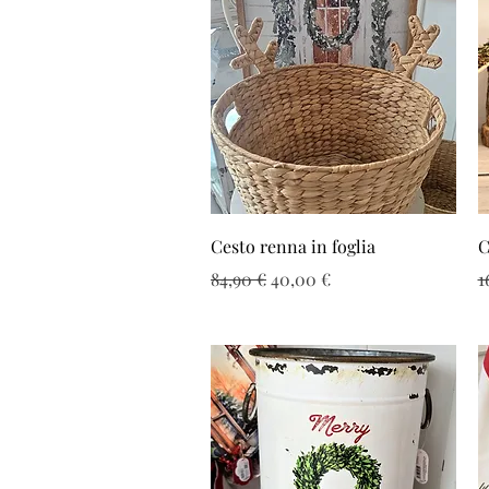
Vista rapida
Cesto renna in foglia
C
Prezzo regolare
Prezzo scontato
P
84,90 €
40,00 €
1