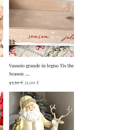
Vista rapida
Vassoio grande in legno Tis the
Season ....
Prezzo regolare
Prezzo scontato
43,50 €
21,00 €