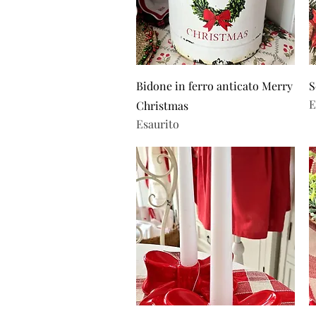
Vista rapida
Bidone in ferro anticato Merry
S
E
Christmas
Esaurito