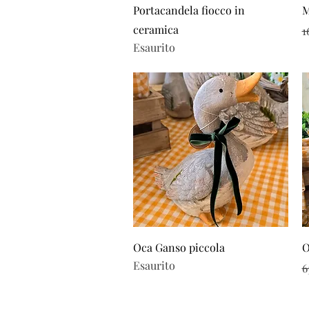
Vista rapida
Portacandela fiocco in
M
ceramica
P
1
Esaurito
Vista rapida
Oca Ganso piccola
O
Esaurito
P
6