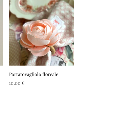
Vista rapida
Portatovagliolo floreale
Prezzo
10,00 €