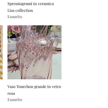
Vista rapida
Spremiagrumi in ceramica
Lisa collection
Esaurito
Vista rapida
Vaso Tourchon grande in vetro
rosa
Esaurito