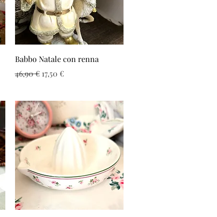
Vista rapida
Babbo Natale con renna
Prezzo regolare
Prezzo scontato
46,90 €
17,50 €