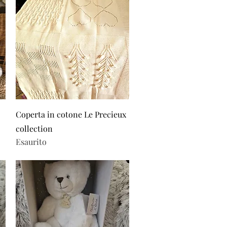
Vista rapida
Coperta in cotone Le Precieux
collection
Esaurito