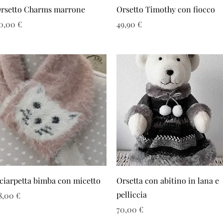
Vista rapida
Vista rapida
rsetto Charms marrone
Orsetto Timothy con fiocco
rezzo
Prezzo
0,00 €
49,90 €
Vista rapida
Vista rapida
ciarpetta bimba con micetto
Orsetta con abitino in lana e
pelliccia
rezzo
8,00 €
Prezzo
70,00 €