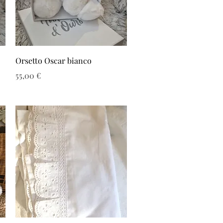
Vista rapida
Orsetto Oscar bianco
Prezzo
55,00 €