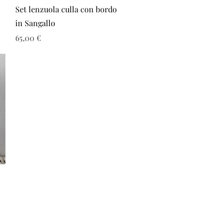
Vista rapida
Set lenzuola culla con bordo
in Sangallo
Prezzo
65,00 €