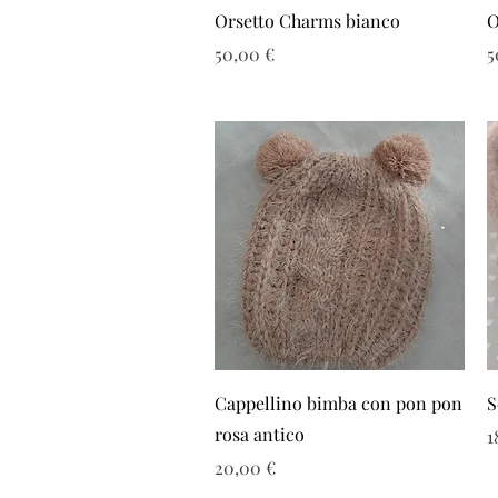
Vista rapida
Orsetto Charms bianco
O
Prezzo
P
50,00 €
5
Vista rapida
Cappellino bimba con pon pon
S
rosa antico
P
1
Prezzo
20,00 €