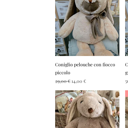
Vista rapida
Coniglio pelouche con fiocco
C
piccolo
g
Prezzo regolare
Prezzo scontato
P
29,00 €
14,00 €
5