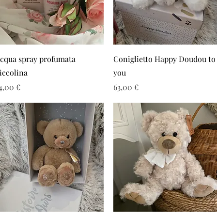
Vista rapida
Vista rapida
cqua spray profumata
Coniglietto Happy Doudou to
iccolina
you
rezzo
Prezzo
4,00 €
63,00 €