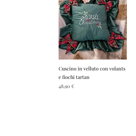
Vista rapida
Cuscino in velluto con volants
e fiochi tartan
Prezzo
48,90 €