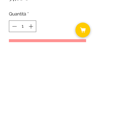
Quantità
*
Aggiungi al carrello
Fresca e leggera con olio di cotone
ed estratto di fiori di camomilla con
un'azione idratante e protettiva
©2018 by Daniela ... shabby chic.
C.F.
RSODLG74T64B393U P.I.
03431300163
Informativa cookie