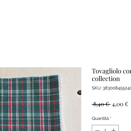
Tovagliolo co
collection
SKU: 38300845524
Prezzo
 8,40 € 
4,00 €
regolar
s
Quantità
*