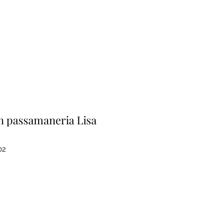
n passamaneria Lisa
02
Prezzo
e
contato