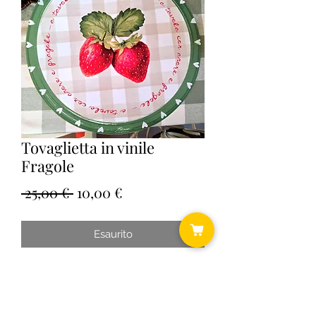
Tovaglietta in vinile
Fragole
Prezzo
Prezzo
 25,00 € 
10,00 €
regolare
scontato
Esaurito
Cm 49x35