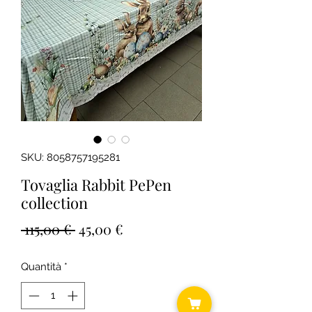
SKU: 8058757195281
Tovaglia Rabbit PePen
collection
Prezzo
Prezzo
 115,00 € 
45,00 €
regolare
scontato
Quantità
*