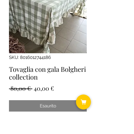
SKU: 8016012744186
Tovaglia con gala Bolgheri
collection
Prezzo
Prezzo
 80,00 € 
40,00 €
regolare
scontato
Esaurito
Cm 170x300