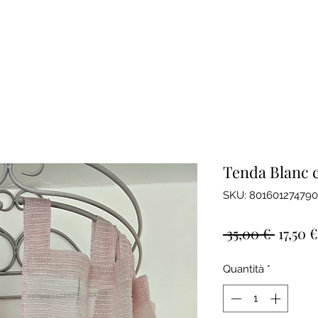
Tenda Blanc c
SKU: 80160127479
Prezzo
 35,00 € 
17,50 €
regola
Quantità
*