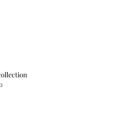
ollection
03
Prezzo
re
scontato