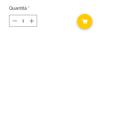
Quantità
*
Aggiungi al carrello
Cm 74x107
Lavabile
©2018 by Daniela ... shabby chic.
C.F.
RSODLG74T64B393U P.I.
03431300163
Informativa cookie