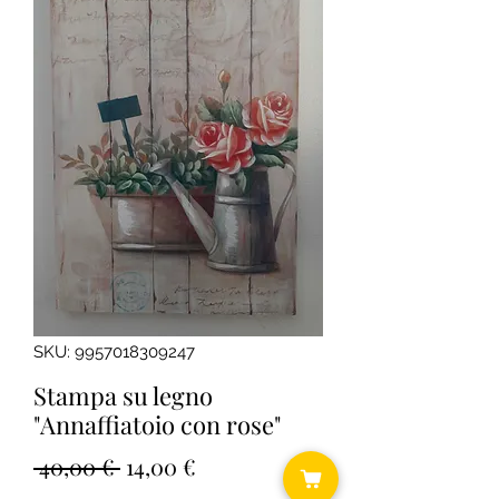
SKU: 9957018309247
Stampa su legno
"Annaffiatoio con rose"
Prezzo
Prezzo
 40,00 € 
14,00 €