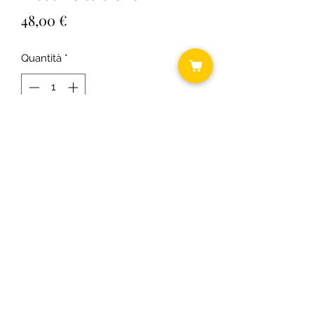
Prezzo
48,00 €
Quantità
*
Aggiungi al carrello
Misure 60x60
©2018 by Daniela ... shabby chic.
C.F.
RSODLG74T64B393U P.I.
03431300163
Informativa cookie