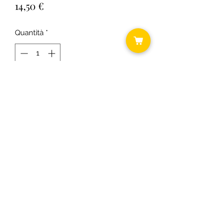
Prezzo
14,50 €
Quantità
*
Aggiungi al carrello
Cm 22x35
©2018 by Daniela ... shabby chic.
C.F.
RSODLG74T64B393U P.I.
03431300163
Informativa cookie