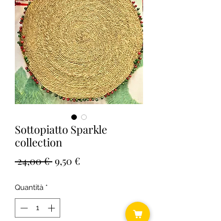
Sottopiatto Sparkle
collection
Prezzo
Prezzo
 24,00 € 
9,50 €
regolare
scontato
Quantità
*