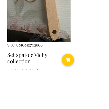
SKU: 8016012763866
Set spatole Vichy
collection
Prezzo
Prezzo
 16,50 € 
6,50 €
regolare
scontato
Quantità
*
Aggiungi al carrello