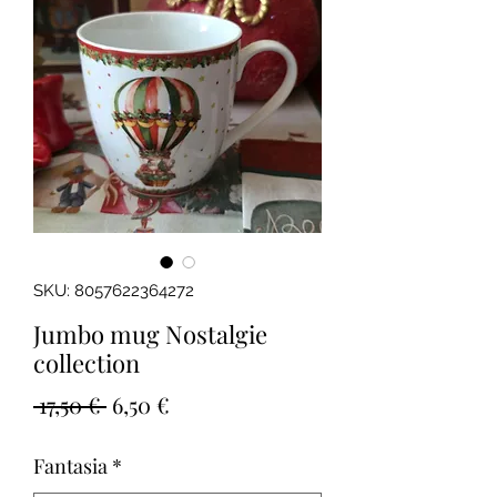
SKU: 8057622364272
Jumbo mug Nostalgie
collection
Prezzo
Prezzo
 17,50 € 
6,50 €
regolare
scontato
Fantasia
*