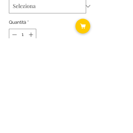
Quantità
*
Aggiungi al carrello
500 ml
©2018 by Daniela ... shabby chic.
C.F.
RSODLG74T64B393U P.I.
03431300163
Informativa cookie