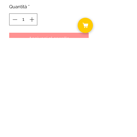
Quantità
*
Aggiungi al carrello
Timbri : uovo/
farfalla/Coniglietto/Pulcino
In confezione regalo
©2018 by Daniela ... shabby chic.
C.F.
RSODLG74T64B393U P.I.
03431300163
Informativa cookie