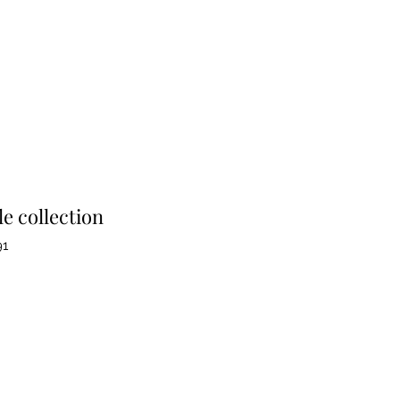
le collection
91
Prezzo
re
scontato