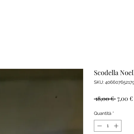
Scodella Noel
SKU: 40660765217
Prezzo
 18,00 € 
7,00 €
regola
Quantità
*