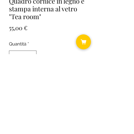
Quadro cornice in legno e
stampa interna al vetro
"Tea room"
Prezzo
55,00 €
Quantità
*
Aggiungi al carrello
Misure 34,5x42,5
©2018 by Daniela ... shabby chic.
C.F.
RSODLG74T64B393U P.I.
03431300163
Informativa cookie