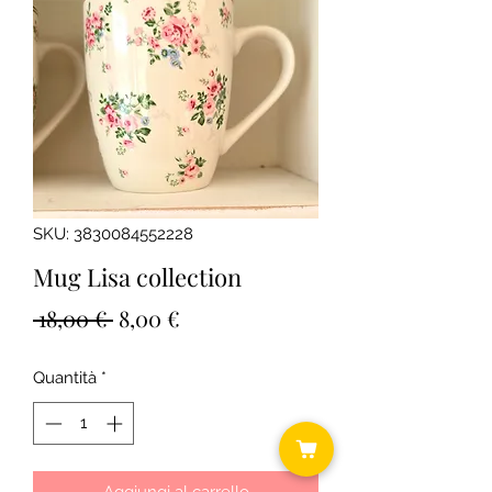
SKU: 3830084552228
Mug Lisa collection
Prezzo
Prezzo
 18,00 € 
8,00 €
regolare
scontato
Quantità
*
Aggiungi al carrello