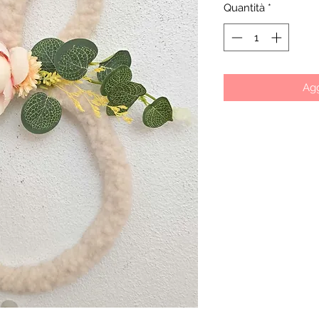
Quantità
*
Agg