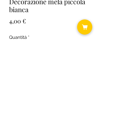
Decorazione mela piccola
bianca
Prezzo
4,00 €
Quantità
*
Aggiungi al carrello
©2018 by Daniela ... shabby chic.
C.F.
RSODLG74T64B393U P.I.
03431300163
Informativa cookie