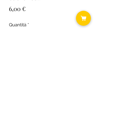
Prezzo
6,00 €
Quantità
*
Aggiungi al carrello
©2018 by Daniela ... shabby chic.
C.F.
RSODLG74T64B393U P.I.
03431300163
Informativa cookie