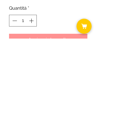
Quantità
*
Aggiungi al carrello
Cm 4x12
Scatola regalo in omaggio con min 5
pz
©2018 by Daniela ... shabby chic.
C.F.
RSODLG74T64B393U P.I.
03431300163
Informativa cookie