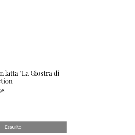
 latta "La Giostra di
ction
98
rezzo
e
contato
Esaurito