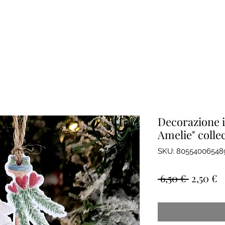
Decorazione in
Amelie" colle
SKU: 80554006548
Prezzo
P
 6,50 € 
2,50 €
regolar
s