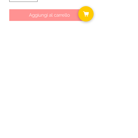
Aggiungi al carrello
Cm 40x40
Sfoderabile
Chiusura con zip
Completo di imbottitura
©2018 by Daniela ... shabby chic.
C.F.
RSODLG74T64B393U P.I.
03431300163
Informativa cookie