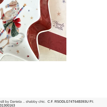
18 by Daniela ... shabby chic.
C.F. RSODLG74T64B393U P.I.
31300163