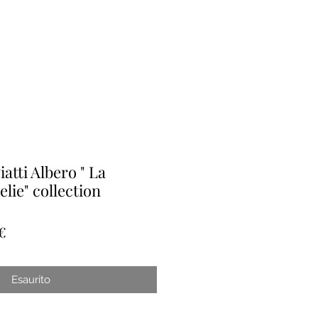
iatti Albero " La
lie" collection
o
Prezzo
€
re
scontato
Esaurito