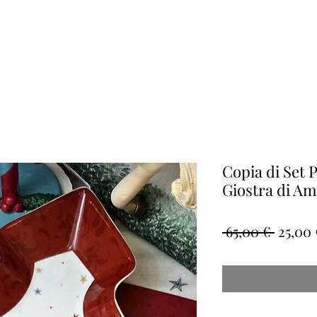
Copia di Set P
Giostra di Ame
Prezz
 65,00 € 
25,00 
regola