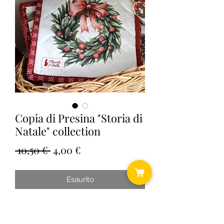
Copia di Presina "Storia di
Natale" collection
Prezzo
Prezzo
 10,50 € 
4,00 €
regolare
scontato
Esaurito
Cm 18x18