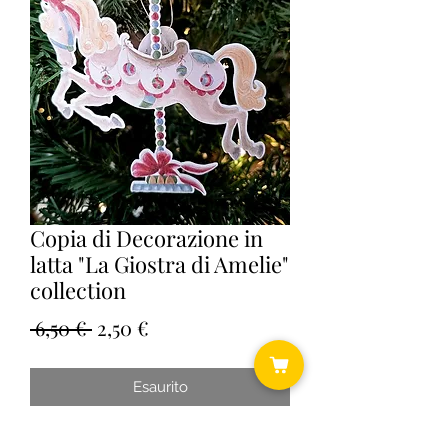
Copia di Decorazione in
latta "La Giostra di Amelie"
collection
Prezzo
Prezzo
 6,50 € 
2,50 €
regolare
scontato
Esaurito
Cm 11,6x12