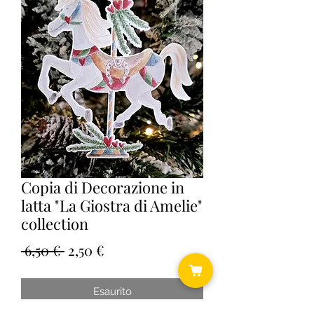
Copia di Decorazione in
latta "La Giostra di Amelie"
collection
Prezzo
Prezzo
 6,50 € 
2,50 €
regolare
scontato
Esaurito