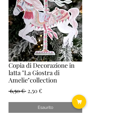
Copia di Decorazione in
latta "La Giostra di
Amelie"collection
Prezzo
Prezzo
 6,50 € 
2,50 €
regolare
scontato
Esaurito
Cm 12,4x12