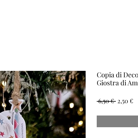
Copia di Deco
Giostra di Ame
Prezzo
P
 6,50 € 
2,50 €
regolar
s