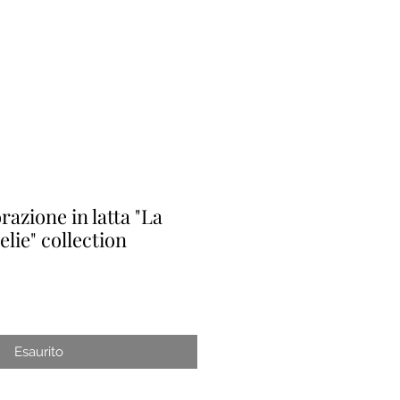
razione in latta "La
lie" collection
rezzo
e
contato
Esaurito