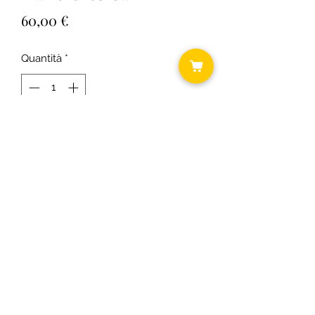
Prezzo
60,00 €
Quantità
*
Aggiungi al carrello
H 26,5 cm Diam 37
©2018 by Daniela ... shabby chic.
C.F.
RSODLG74T64B393U P.I.
03431300163
Informativa cookie