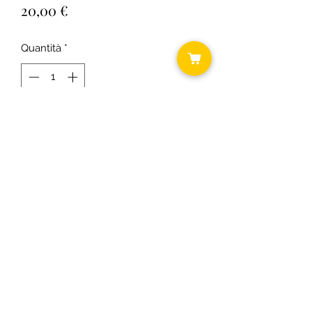
Prezzo
20,00 €
Quantità
*
Aggiungi al carrello
Durata h 90
©2018 by Daniela ... shabby chic.
C.F.
RSODLG74T64B393U P.I.
03431300163
Informativa cookie