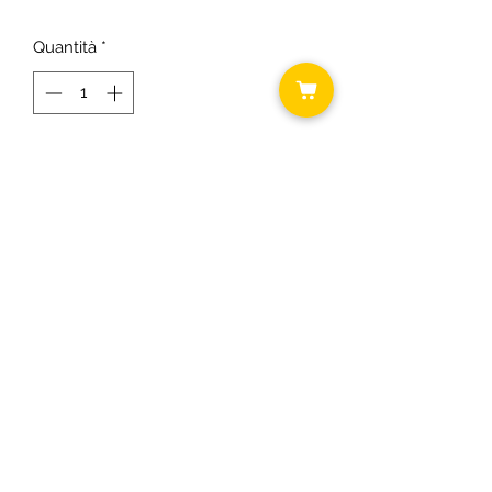
regolare
scontato
Quantità
*
Aggiungi al carrello
Durata 22 h
H 18 cm
©2018 by Daniela ... shabby chic.
C.F.
RSODLG74T64B393U P.I.
03431300163
Informativa cookie