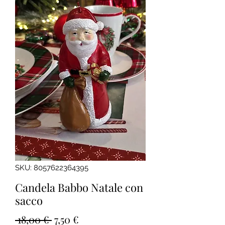
SKU: 8057622364395
Candela Babbo Natale con
sacco
Prezzo
Prezzo
 18,00 € 
7,50 €