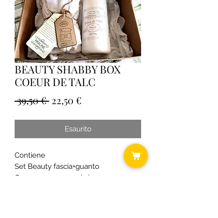
BEAUTY SHABBY BOX
COEUR DE TALC
Prezzo
Prezzo
 39,50 € 
22,50 €
regolare
scontato
Esaurito
Contiene
Set Beauty fascia+guanto
Crema sapone mani viso