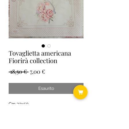
Tovaglietta americana
Fiorirà collection
Prezzo
Prezzo
 18,50 € 
7,00 €
regolare
scontato
Esaurito
Cm 33x50